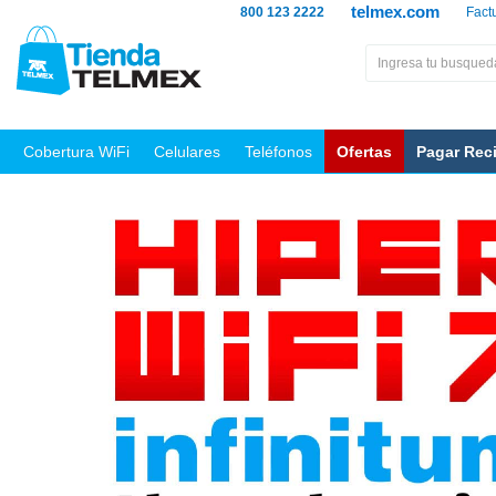
telmex.com
800 123 2222
Fact
Cobertura WiFi
Celulares
Teléfonos
Ofertas
Pagar Rec