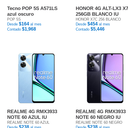
Tecno POP 5S A571LS
HONOR 4G ALT-LX3 X
azul oscuro
256GB BLANCO IU
POP 5S
HONOR X7C 256 BLANCO
$164
$454
Desde
al mes
Desde
al mes
$1,968
$5,446
Contado
Contado
REALME 4G RMX3933
REALME 4G RMX3933
NOTE 60 AZUL IU
NOTE 60 NEGRO IU
REALME NOTE 60 AZUL
REALME NOTE 60 NEGRO
$238
$238
Desde
al mes
Desde
al mes