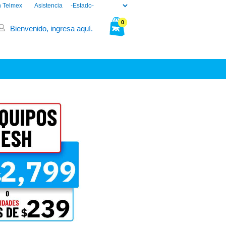
n Telmex
Asistencia
0
Bienvenido, ingresa aquí.
Tu bolsa está vacía.