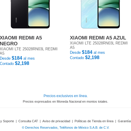
XIAOMI REDMI A5
XIAOMI REDMI A5 AZUL
NEGRO
XIAOMI LTE 25028RN03L REDMI
A5
XIAOMI LTE 25028RN03L REDMI
$184
Desde
al mes
A5
$2,198
$184
Contado
Desde
al mes
$2,198
Contado
Precios exclusivos en línea.
Precios expresados en Moneda Nacional en montos totales.
 y Soporte
|
Consulta CAT
|
Aviso de privacidad
|
Políticas de Tienda en línea
|
Garantía
© Derechos Reservados, Teléfonos de México S.A.B. de C.V.