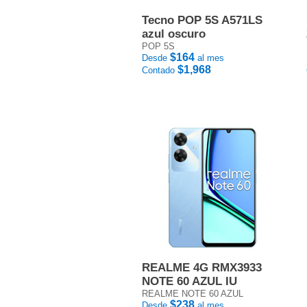
Tecno POP 5S A571LS
azul oscuro
POP 5S
$164
Desde
al mes
$1,968
Contado
REALME 4G RMX3933
NOTE 60 AZUL IU
REALME NOTE 60 AZUL
$238
Desde
al mes