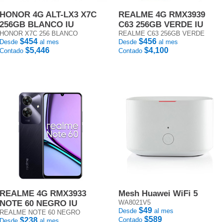
HONOR 4G ALT-LX3 X7C
REALME 4G RMX3939
256GB BLANCO IU
C63 256GB VERDE IU
HONOR X7C 256 BLANCO
REALME C63 256GB VERDE
$454
$456
Desde
al mes
Desde
al mes
$5,446
$4,100
Contado
Contado
REALME 4G RMX3933
Mesh Huawei WiFi 5
NOTE 60 NEGRO IU
WA8021V5
$49
Desde
al mes
REALME NOTE 60 NEGRO
$589
$238
Contado
Desde
al mes