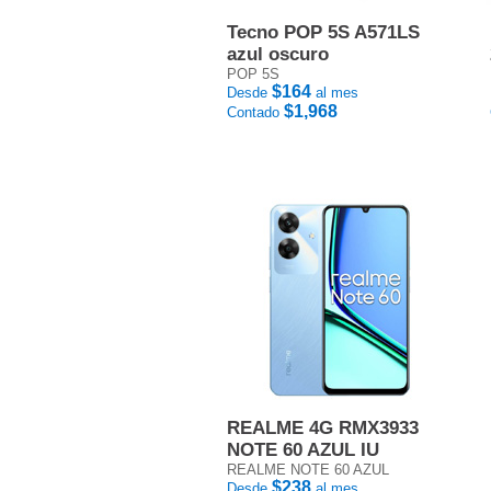
Tecno POP 5S A571LS
azul oscuro
POP 5S
$164
Desde
al mes
$1,968
Contado
REALME 4G RMX3933
NOTE 60 AZUL IU
REALME NOTE 60 AZUL
$238
Desde
al mes