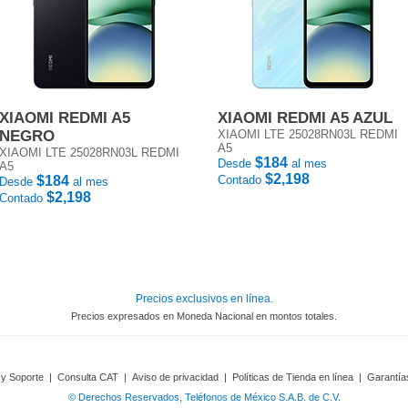
XIAOMI REDMI A5
XIAOMI REDMI A5 AZUL
NEGRO
XIAOMI LTE 25028RN03L REDMI
A5
XIAOMI LTE 25028RN03L REDMI
$184
Desde
al mes
A5
$2,198
$184
Contado
Desde
al mes
$2,198
Contado
Precios exclusivos en línea.
Precios expresados en Moneda Nacional en montos totales.
 y Soporte
|
Consulta CAT
|
Aviso de privacidad
|
Políticas de Tienda en línea
|
Garantía
© Derechos Reservados, Teléfonos de México S.A.B. de C.V.