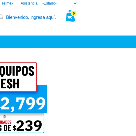
n Telmex
Asistencia
0
Bienvenido, ingresa aquí.
Tu bolsa está vacía.