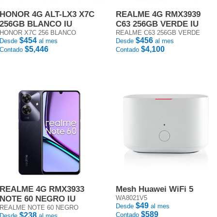
HONOR 4G ALT-LX3 X7C
REALME 4G RMX3939
256GB BLANCO IU
C63 256GB VERDE IU
HONOR X7C 256 BLANCO
REALME C63 256GB VERDE
$454
$456
Desde
al mes
Desde
al mes
$5,446
$4,100
Contado
Contado
REALME 4G RMX3933
Mesh Huawei WiFi 5
NOTE 60 NEGRO IU
WA8021V5
$49
Desde
al mes
REALME NOTE 60 NEGRO
$589
$238
Contado
Desde
al mes