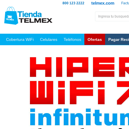
telmex.com
800 123 2222
Fact
Cobertura WiFi
Celulares
Teléfonos
Ofertas
Pagar Rec