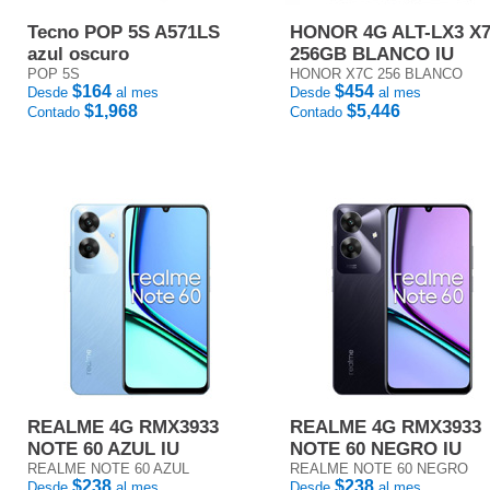
Tecno POP 5S A571LS
HONOR 4G ALT-LX3 X
azul oscuro
256GB BLANCO IU
POP 5S
HONOR X7C 256 BLANCO
$164
$454
Desde
al mes
Desde
al mes
$1,968
$5,446
Contado
Contado
REALME 4G RMX3933
REALME 4G RMX3933
NOTE 60 AZUL IU
NOTE 60 NEGRO IU
REALME NOTE 60 AZUL
REALME NOTE 60 NEGRO
$238
$238
Desde
al mes
Desde
al mes