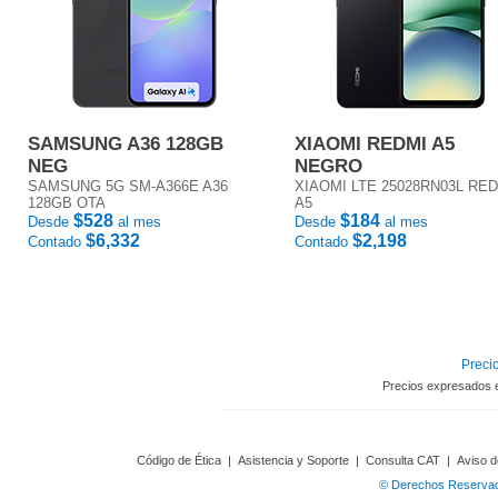
SAMSUNG A36 128GB
XIAOMI REDMI A5
NEG
NEGRO
SAMSUNG 5G SM-A366E A36
XIAOMI LTE 25028RN03L RE
128GB OTA
A5
$528
$184
Desde
al mes
Desde
al mes
$6,332
$2,198
Contado
Contado
Precio
Precios expresados 
Código de Ética
|
Asistencia y Soporte
|
Consulta CAT
|
Aviso d
© Derechos Reservado