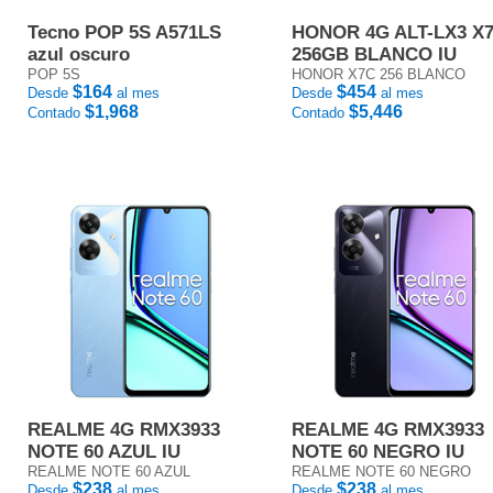
Tecno POP 5S A571LS
HONOR 4G ALT-LX3 X
azul oscuro
256GB BLANCO IU
POP 5S
HONOR X7C 256 BLANCO
$164
$454
Desde
al mes
Desde
al mes
$1,968
$5,446
Contado
Contado
REALME 4G RMX3933
REALME 4G RMX3933
NOTE 60 AZUL IU
NOTE 60 NEGRO IU
REALME NOTE 60 AZUL
REALME NOTE 60 NEGRO
$238
$238
Desde
al mes
Desde
al mes