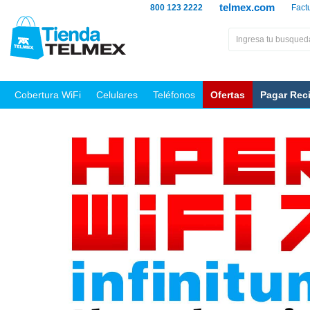
telmex.com
800 123 2222
Fact
Cobertura WiFi
Celulares
Teléfonos
Ofertas
Pagar Rec