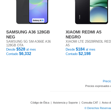
SAMSUNG A36 128GB
XIAOMI REDMI A5
NEG
NEGRO
SAMSUNG 5G SM-A366E A36
XIAOMI LTE 25028RN03L RE
128GB OTA
A5
$528
$184
Desde
al mes
Desde
al mes
$6,332
$2,198
Contado
Contado
Precio
Precios expresados 
Código de Ética
|
Asistencia y Soporte
|
Consulta CAT
|
Aviso d
© Derechos Reservado