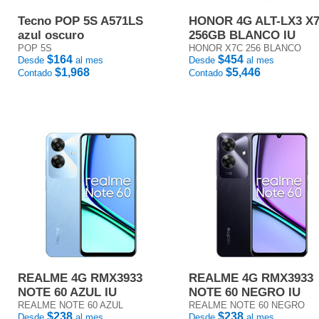
Tecno POP 5S A571LS
HONOR 4G ALT-LX3 X
azul oscuro
256GB BLANCO IU
POP 5S
HONOR X7C 256 BLANCO
$164
$454
Desde
al mes
Desde
al mes
$1,968
$5,446
Contado
Contado
REALME 4G RMX3933
REALME 4G RMX3933
NOTE 60 AZUL IU
NOTE 60 NEGRO IU
REALME NOTE 60 AZUL
REALME NOTE 60 NEGRO
$238
$238
Desde
al mes
Desde
al mes