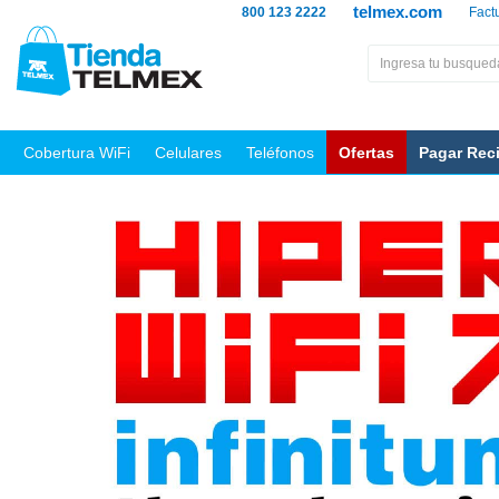
telmex.com
800 123 2222
Fact
Cobertura WiFi
Celulares
Teléfonos
Ofertas
Pagar Rec