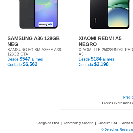
SAMSUNG A36 128GB
XIAOMI REDMI A5
NEG
NEGRO
SAMSUNG 5G SM-A366E A36
XIAOMI LTE 25028RN03L RE
128GB OTA
A5
$547
$184
Desde
al mes
Desde
al mes
$6,562
$2,198
Contado
Contado
Precio
Precios expresados 
Código de Ética
|
Asistencia y Soporte
|
Consulta CAT
|
Aviso d
© Derechos Reservado