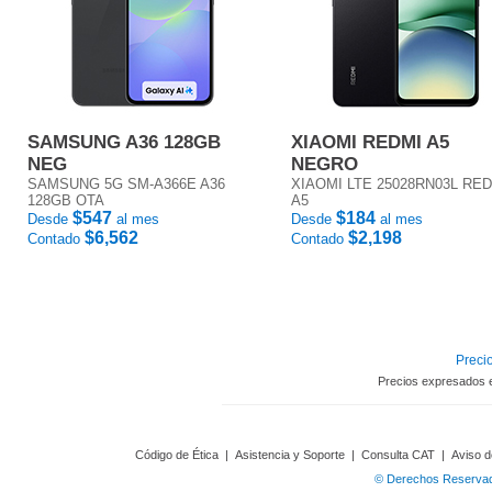
SAMSUNG A36 128GB
XIAOMI REDMI A5
NEG
NEGRO
SAMSUNG 5G SM-A366E A36
XIAOMI LTE 25028RN03L RE
128GB OTA
A5
$547
$184
Desde
al mes
Desde
al mes
$6,562
$2,198
Contado
Contado
Precio
Precios expresados 
Código de Ética
|
Asistencia y Soporte
|
Consulta CAT
|
Aviso d
© Derechos Reservado