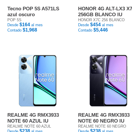
Tecno POP 5S A571LS
HONOR 4G ALT-LX3 X
azul oscuro
256GB BLANCO IU
POP 5S
HONOR X7C 256 BLANCO
$164
$454
Desde
al mes
Desde
al mes
$1,968
$5,446
Contado
Contado
REALME 4G RMX3933
REALME 4G RMX3933
NOTE 60 AZUL IU
NOTE 60 NEGRO IU
REALME NOTE 60 AZUL
REALME NOTE 60 NEGRO
$238
$238
Desde
al mes
Desde
al mes