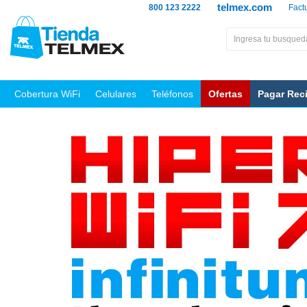
telmex.com
800 123 2222
Fact
Cobertura WiFi
Celulares
Teléfonos
Ofertas
Pagar Rec