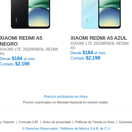
XIAOMI REDMI A5
XIAOMI REDMI A5 AZUL
NEGRO
XIAOMI LTE 25028RN03L REDMI
A5
XIAOMI LTE 25028RN03L REDMI
$184
Desde
al mes
A5
$2,198
$184
Contado
Desde
al mes
$2,198
Contado
Precios exclusivos en línea.
Precios expresados en Moneda Nacional en montos totales.
 y Soporte
|
Consulta CAT
|
Aviso de privacidad
|
Políticas de Tienda en línea
|
Garantía
© Derechos Reservados, Teléfonos de México S.A.B. de C.V.