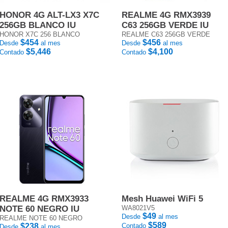
HONOR 4G ALT-LX3 X7C
REALME 4G RMX3939
256GB BLANCO IU
C63 256GB VERDE IU
HONOR X7C 256 BLANCO
REALME C63 256GB VERDE
$454
$456
Desde
al mes
Desde
al mes
$5,446
$4,100
Contado
Contado
REALME 4G RMX3933
Mesh Huawei WiFi 5
NOTE 60 NEGRO IU
WA8021V5
$49
Desde
al mes
REALME NOTE 60 NEGRO
$589
$238
Contado
Desde
al mes