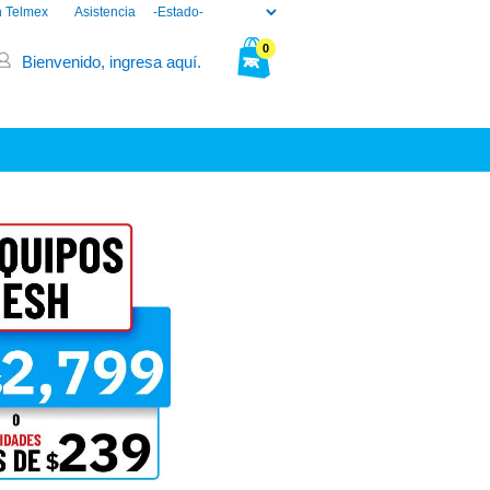
n Telmex
Asistencia
0
Bienvenido, ingresa aquí.
Tu bolsa está vacía.