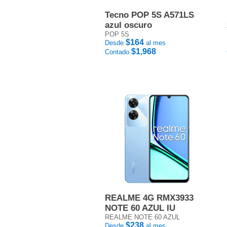
Tecno POP 5S A571LS
azul oscuro
POP 5S
$164
Desde
al mes
$1,968
Contado
REALME 4G RMX3933
NOTE 60 AZUL IU
REALME NOTE 60 AZUL
$238
Desde
al mes