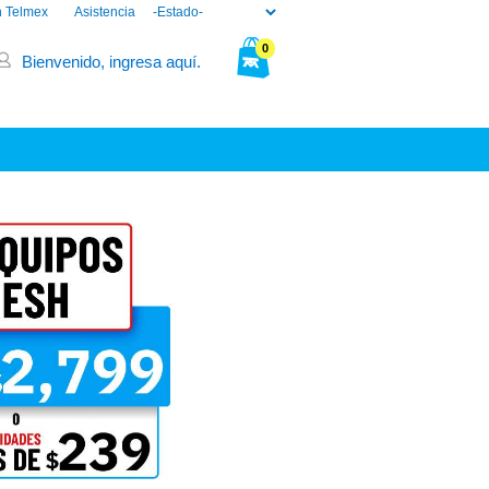
n Telmex
Asistencia
0
Bienvenido, ingresa aquí.
Tu bolsa está vacía.