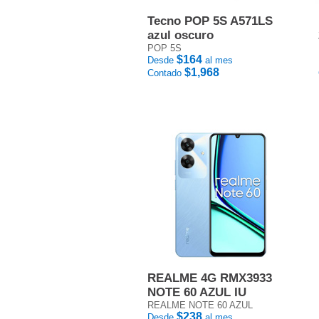
Tecno POP 5S A571LS
azul oscuro
POP 5S
$164
Desde
al mes
$1,968
Contado
REALME 4G RMX3933
NOTE 60 AZUL IU
REALME NOTE 60 AZUL
$238
Desde
al mes