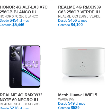
HONOR 4G ALT-LX3 X7C
REALME 4G RMX3939
256GB BLANCO IU
C63 256GB VERDE IU
HONOR X7C 256 BLANCO
REALME C63 256GB VERDE
$454
$456
Desde
al mes
Desde
al mes
$5,446
$4,100
Contado
Contado
REALME 4G RMX3933
Mesh Huawei WiFi 5
NOTE 60 NEGRO IU
WA8021V5
$49
Desde
al mes
REALME NOTE 60 NEGRO
$589
$238
Contado
Desde
al mes