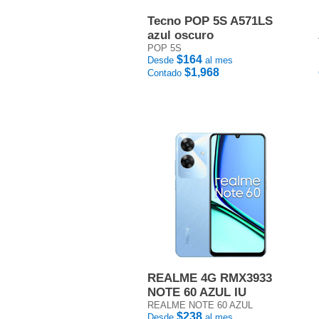
Tecno POP 5S A571LS
azul oscuro
POP 5S
$164
Desde
al mes
$1,968
Contado
REALME 4G RMX3933
NOTE 60 AZUL IU
REALME NOTE 60 AZUL
$238
Desde
al mes