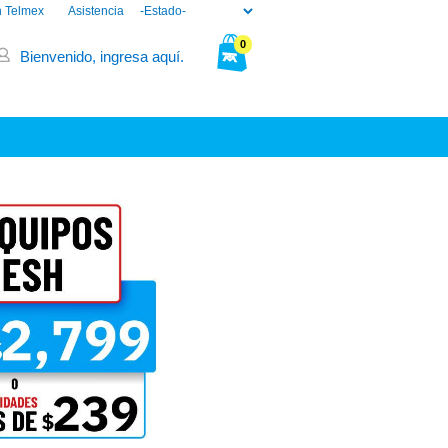
n Telmex
Asistencia
0
Bienvenido, ingresa aquí.
Tu bolsa está vacía.