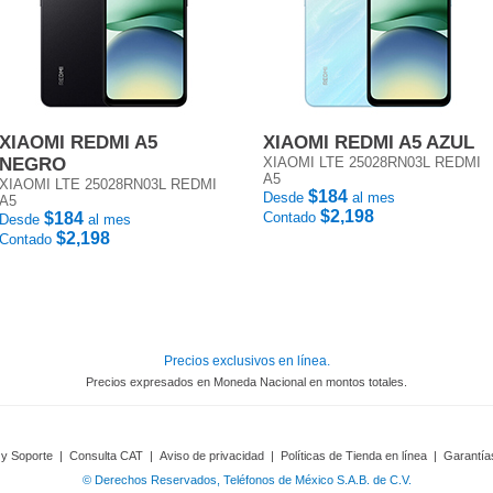
XIAOMI REDMI A5
XIAOMI REDMI A5 AZUL
NEGRO
XIAOMI LTE 25028RN03L REDMI
A5
XIAOMI LTE 25028RN03L REDMI
$184
Desde
al mes
A5
$2,198
$184
Contado
Desde
al mes
$2,198
Contado
Precios exclusivos en línea.
Precios expresados en Moneda Nacional en montos totales.
 y Soporte
|
Consulta CAT
|
Aviso de privacidad
|
Políticas de Tienda en línea
|
Garantía
© Derechos Reservados, Teléfonos de México S.A.B. de C.V.