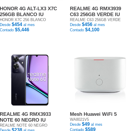
HONOR 4G ALT-LX3 X7C
REALME 4G RMX3939
256GB BLANCO IU
C63 256GB VERDE IU
HONOR X7C 256 BLANCO
REALME C63 256GB VERDE
$454
$456
Desde
al mes
Desde
al mes
$5,446
$4,100
Contado
Contado
REALME 4G RMX3933
Mesh Huawei WiFi 5
NOTE 60 NEGRO IU
WA8021V5
$49
Desde
al mes
REALME NOTE 60 NEGRO
$589
$238
Contado
Desde
al mes