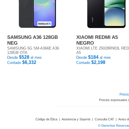
SAMSUNG A36 128GB
XIAOMI REDMI A5
NEG
NEGRO
SAMSUNG 5G SM-A366E A36
XIAOMI LTE 25028RN03L RE
128GB OTA
A5
$528
$184
Desde
al mes
Desde
al mes
$6,332
$2,198
Contado
Contado
Precio
Precios expresados 
Código de Ética
|
Asistencia y Soporte
|
Consulta CAT
|
Aviso d
© Derechos Reservado