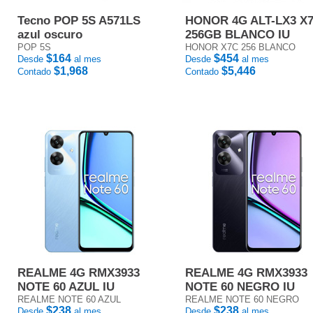
Tecno POP 5S A571LS
HONOR 4G ALT-LX3 X
azul oscuro
256GB BLANCO IU
POP 5S
HONOR X7C 256 BLANCO
$164
$454
Desde
al mes
Desde
al mes
$1,968
$5,446
Contado
Contado
REALME 4G RMX3933
REALME 4G RMX3933
NOTE 60 AZUL IU
NOTE 60 NEGRO IU
REALME NOTE 60 AZUL
REALME NOTE 60 NEGRO
$238
$238
Desde
al mes
Desde
al mes