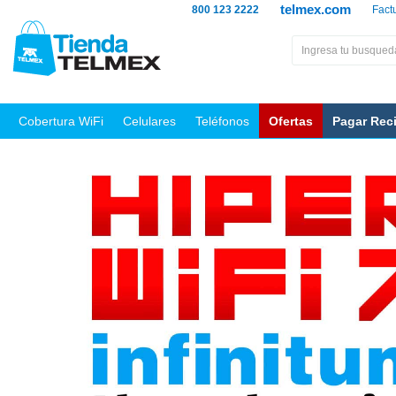
telmex.com
800 123 2222
Fact
Cobertura WiFi
Celulares
Teléfonos
Ofertas
Pagar Rec