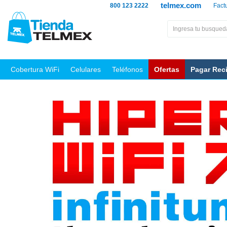
telmex.com
800 123 2222
Fact
Cobertura WiFi
Celulares
Teléfonos
Ofertas
Pagar Rec