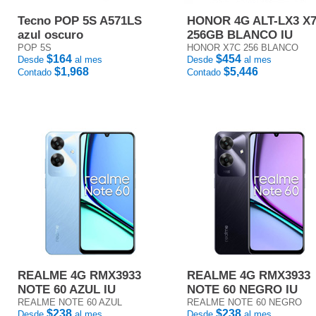
Tecno POP 5S A571LS
HONOR 4G ALT-LX3 X
azul oscuro
256GB BLANCO IU
POP 5S
HONOR X7C 256 BLANCO
$164
$454
Desde
al mes
Desde
al mes
$1,968
$5,446
Contado
Contado
REALME 4G RMX3933
REALME 4G RMX3933
NOTE 60 AZUL IU
NOTE 60 NEGRO IU
REALME NOTE 60 AZUL
REALME NOTE 60 NEGRO
$238
$238
Desde
al mes
Desde
al mes