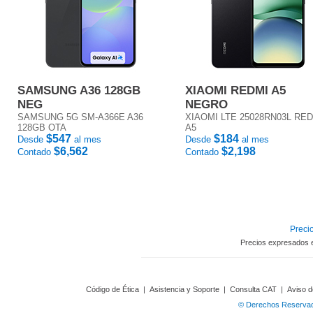
SAMSUNG A36 128GB
XIAOMI REDMI A5
NEG
NEGRO
SAMSUNG 5G SM-A366E A36
XIAOMI LTE 25028RN03L RE
128GB OTA
A5
$547
$184
Desde
al mes
Desde
al mes
$6,562
$2,198
Contado
Contado
Precio
Precios expresados 
Código de Ética
|
Asistencia y Soporte
|
Consulta CAT
|
Aviso d
© Derechos Reservado