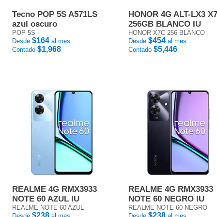
Tecno POP 5S A571LS
HONOR 4G ALT-LX3 X
azul oscuro
256GB BLANCO IU
POP 5S
HONOR X7C 256 BLANCO
$164
$454
Desde
al mes
Desde
al mes
$1,968
$5,446
Contado
Contado
REALME 4G RMX3933
REALME 4G RMX3933
NOTE 60 AZUL IU
NOTE 60 NEGRO IU
REALME NOTE 60 AZUL
REALME NOTE 60 NEGRO
$238
$238
Desde
al mes
Desde
al mes