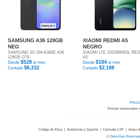
SAMSUNG A36 128GB
XIAOMI REDMI A5
NEG
NEGRO
SAMSUNG 5G SM-A366E A36
XIAOMI LTE 25028RN03L RE
128GB OTA
A5
$528
$184
Desde
al mes
Desde
al mes
$6,332
$2,198
Contado
Contado
Precio
Precios expresados 
Código de Ética
|
Asistencia y Soporte
|
Consulta CAT
|
Aviso d
© Derechos Reservado