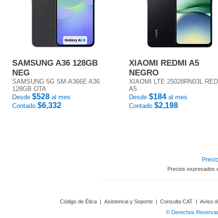
SAMSUNG A36 128GB
XIAOMI REDMI A5
NEG
NEGRO
SAMSUNG 5G SM-A366E A36
XIAOMI LTE 25028RN03L RE
128GB OTA
A5
$528
$184
Desde
al mes
Desde
al mes
$6,332
$2,198
Contado
Contado
Precio
Precios expresados 
Código de Ética
|
Asistencia y Soporte
|
Consulta CAT
|
Aviso d
© Derechos Reservado