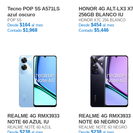
Tecno POP 5S A571LS
HONOR 4G ALT-LX3 X
azul oscuro
256GB BLANCO IU
POP 5S
HONOR X7C 256 BLANCO
$164
$454
Desde
al mes
Desde
al mes
$1,968
$5,446
Contado
Contado
REALME 4G RMX3933
REALME 4G RMX3933
NOTE 60 AZUL IU
NOTE 60 NEGRO IU
REALME NOTE 60 AZUL
REALME NOTE 60 NEGRO
$238
$238
Desde
al mes
Desde
al mes