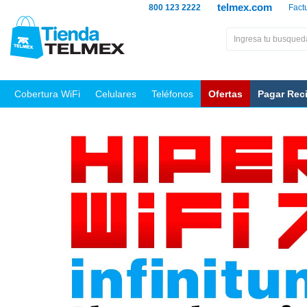
telmex.com
800 123 2222
Fact
Cobertura WiFi
Celulares
Teléfonos
Ofertas
Pagar Rec