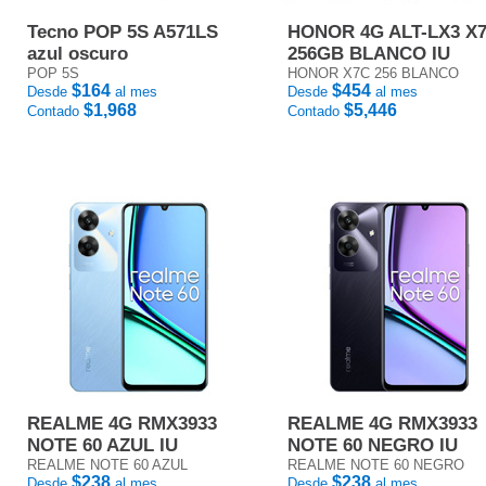
Tecno POP 5S A571LS
HONOR 4G ALT-LX3 X
azul oscuro
256GB BLANCO IU
POP 5S
HONOR X7C 256 BLANCO
$164
$454
Desde
al mes
Desde
al mes
$1,968
$5,446
Contado
Contado
REALME 4G RMX3933
REALME 4G RMX3933
NOTE 60 AZUL IU
NOTE 60 NEGRO IU
REALME NOTE 60 AZUL
REALME NOTE 60 NEGRO
$238
$238
Desde
al mes
Desde
al mes