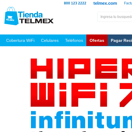
telmex.com
800 123 2222
Fact
Cobertura WiFi
Celulares
Teléfonos
Ofertas
Pagar Rec