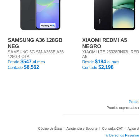
SAMSUNG A36 128GB
XIAOMI REDMI A5
NEG
NEGRO
SAMSUNG 5G SM-A366E A36
XIAOMI LTE 25028RN03L RE
128GB OTA
A5
$547
$184
Desde
al mes
Desde
al mes
$6,562
$2,198
Contado
Contado
Precio
Precios expresados 
Código de Ética
|
Asistencia y Soporte
|
Consulta CAT
|
Aviso d
© Derechos Reservado