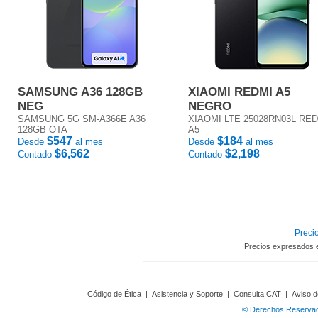
SAMSUNG A36 128GB
XIAOMI REDMI A5
NEG
NEGRO
SAMSUNG 5G SM-A366E A36
XIAOMI LTE 25028RN03L RE
128GB OTA
A5
$547
$184
Desde
al mes
Desde
al mes
$6,562
$2,198
Contado
Contado
Precio
Precios expresados 
Código de Ética
|
Asistencia y Soporte
|
Consulta CAT
|
Aviso d
© Derechos Reservado