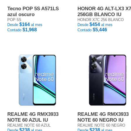
Tecno POP 5S A571LS
HONOR 4G ALT-LX3 X
azul oscuro
256GB BLANCO IU
POP 5S
HONOR X7C 256 BLANCO
$164
$454
Desde
al mes
Desde
al mes
$1,968
$5,446
Contado
Contado
REALME 4G RMX3933
REALME 4G RMX3933
NOTE 60 AZUL IU
NOTE 60 NEGRO IU
REALME NOTE 60 AZUL
REALME NOTE 60 NEGRO
$238
$238
Desde
al mes
Desde
al mes