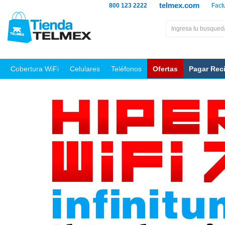
telmex.com
800 123 2222
Fact
Cobertura WiFi
Celulares
Teléfonos
Ofertas
Pagar Rec