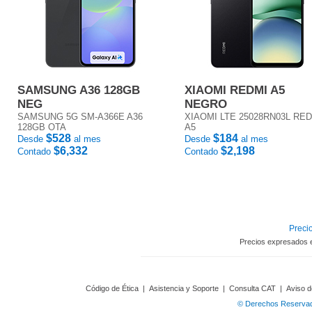
SAMSUNG A36 128GB
XIAOMI REDMI A5
NEG
NEGRO
SAMSUNG 5G SM-A366E A36
XIAOMI LTE 25028RN03L RE
128GB OTA
A5
$528
$184
Desde
al mes
Desde
al mes
$6,332
$2,198
Contado
Contado
Precio
Precios expresados 
Código de Ética
|
Asistencia y Soporte
|
Consulta CAT
|
Aviso d
© Derechos Reservado