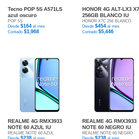
Tecno POP 5S A571LS
HONOR 4G ALT-LX3 X
azul oscuro
256GB BLANCO IU
POP 5S
HONOR X7C 256 BLANCO
$164
$454
Desde
al mes
Desde
al mes
$1,968
$5,446
Contado
Contado
REALME 4G RMX3933
REALME 4G RMX3933
NOTE 60 AZUL IU
NOTE 60 NEGRO IU
REALME NOTE 60 AZUL
REALME NOTE 60 NEGRO
$238
$238
Desde
al mes
Desde
al mes