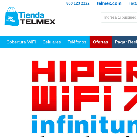
telmex.com
800 123 2222
Fact
Cobertura WiFi
Celulares
Teléfonos
Ofertas
Pagar Rec