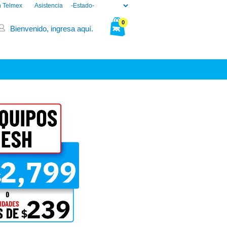
n Telmex
Asistencia
0
Bienvenido, ingresa aquí.
Tu bolsa está vacía.