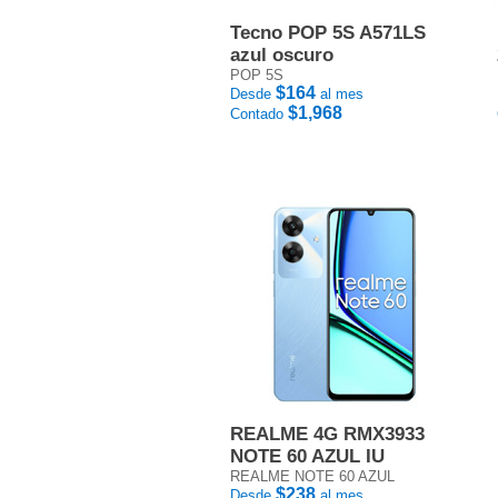
Tecno POP 5S A571LS
azul oscuro
POP 5S
$164
Desde
al mes
$1,968
Contado
REALME 4G RMX3933
NOTE 60 AZUL IU
REALME NOTE 60 AZUL
$238
Desde
al mes