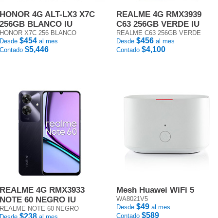
HONOR 4G ALT-LX3 X7C
REALME 4G RMX3939
256GB BLANCO IU
C63 256GB VERDE IU
HONOR X7C 256 BLANCO
REALME C63 256GB VERDE
$454
$456
Desde
al mes
Desde
al mes
$5,446
$4,100
Contado
Contado
REALME 4G RMX3933
Mesh Huawei WiFi 5
NOTE 60 NEGRO IU
WA8021V5
$49
Desde
al mes
REALME NOTE 60 NEGRO
$589
$238
Contado
Desde
al mes