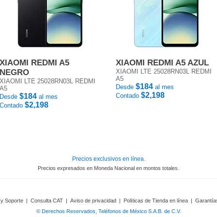
XIAOMI REDMI A5
XIAOMI REDMI A5 AZUL
NEGRO
XIAOMI LTE 25028RN03L REDMI
A5
XIAOMI LTE 25028RN03L REDMI
$184
Desde
al mes
A5
$2,198
$184
Contado
Desde
al mes
$2,198
Contado
Precios exclusivos en línea.
Precios expresados en Moneda Nacional en montos totales.
 y Soporte
|
Consulta CAT
|
Aviso de privacidad
|
Políticas de Tienda en línea
|
Garantía
© Derechos Reservados, Teléfonos de México S.A.B. de C.V.