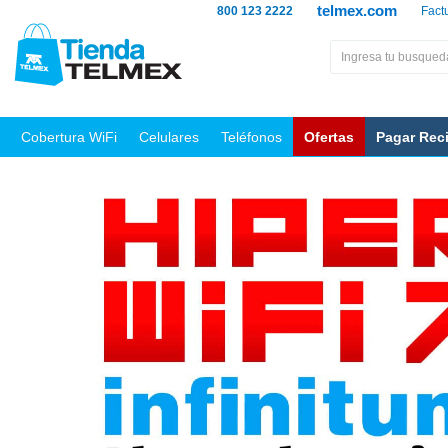
telmex.com
800 123 2222
Fact
Cobertura WiFi
Celulares
Teléfonos
Ofertas
Pagar Rec