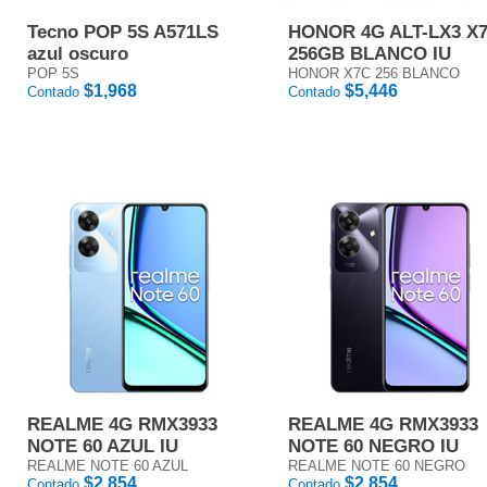
Tecno POP 5S A571LS
HONOR 4G ALT-LX3 X
azul oscuro
256GB BLANCO IU
POP 5S
HONOR X7C 256 BLANCO
$1,968
$5,446
Contado
Contado
REALME 4G RMX3933
REALME 4G RMX3933
NOTE 60 AZUL IU
NOTE 60 NEGRO IU
REALME NOTE 60 AZUL
REALME NOTE 60 NEGRO
$2,854
$2,854
Contado
Contado