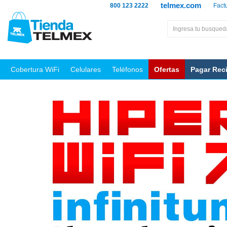
telmex.com
800 123 2222
Fact
Cobertura WiFi
Celulares
Teléfonos
Ofertas
Pagar Rec