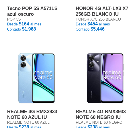
Tecno POP 5S A571LS
HONOR 4G ALT-LX3 X
azul oscuro
256GB BLANCO IU
POP 5S
HONOR X7C 256 BLANCO
$164
$454
Desde
al mes
Desde
al mes
$1,968
$5,446
Contado
Contado
REALME 4G RMX3933
REALME 4G RMX3933
NOTE 60 AZUL IU
NOTE 60 NEGRO IU
REALME NOTE 60 AZUL
REALME NOTE 60 NEGRO
$238
$238
Desde
al mes
Desde
al mes