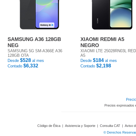
SAMSUNG A36 128GB
XIAOMI REDMI A5
NEG
NEGRO
SAMSUNG 5G SM-A366E A36
XIAOMI LTE 25028RN03L RE
128GB OTA
A5
$528
$184
Desde
al mes
Desde
al mes
$6,332
$2,198
Contado
Contado
Precio
Precios expresados 
Código de Ética
|
Asistencia y Soporte
|
Consulta CAT
|
Aviso d
© Derechos Reservado