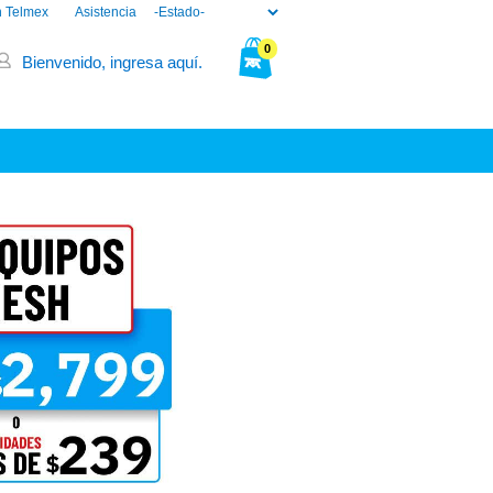
n Telmex
Asistencia
0
Bienvenido, ingresa aquí.
Tu bolsa está vacía.