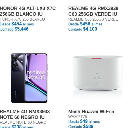
HONOR 4G ALT-LX3 X7C
REALME 4G RMX3939
256GB BLANCO IU
C63 256GB VERDE IU
HONOR X7C 256 BLANCO
REALME C63 256GB VERDE
$454
$456
Desde
al mes
Desde
al mes
$5,446
$4,100
Contado
Contado
REALME 4G RMX3933
Mesh Huawei WiFi 5
NOTE 60 NEGRO IU
WA8021V5
$49
Desde
al mes
REALME NOTE 60 NEGRO
$589
$238
Contado
Desde
al mes