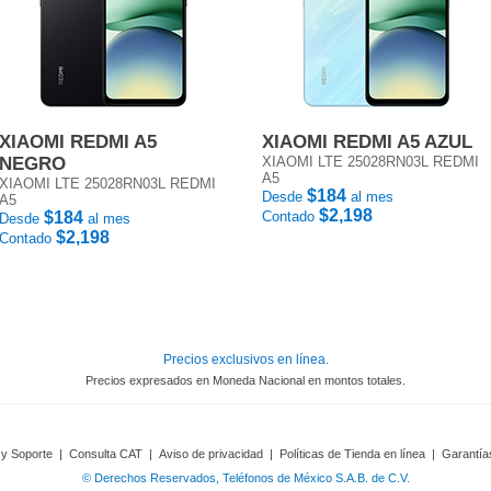
XIAOMI REDMI A5
XIAOMI REDMI A5 AZUL
NEGRO
XIAOMI LTE 25028RN03L REDMI
A5
XIAOMI LTE 25028RN03L REDMI
$184
Desde
al mes
A5
$2,198
$184
Contado
Desde
al mes
$2,198
Contado
Precios exclusivos en línea.
Precios expresados en Moneda Nacional en montos totales.
 y Soporte
|
Consulta CAT
|
Aviso de privacidad
|
Políticas de Tienda en línea
|
Garantía
© Derechos Reservados, Teléfonos de México S.A.B. de C.V.