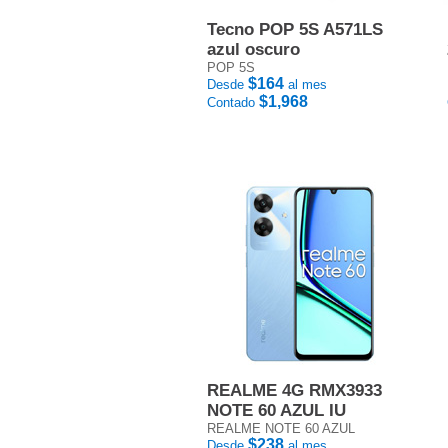
Tecno POP 5S A571LS
azul oscuro
POP 5S
$164
Desde
al mes
$1,968
Contado
REALME 4G RMX3933
NOTE 60 AZUL IU
REALME NOTE 60 AZUL
$238
Desde
al mes