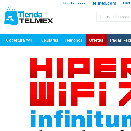
telmex.com
800 123 2222
Fact
Cobertura WiFi
Celulares
Teléfonos
Ofertas
Pagar Rec