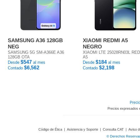
SAMSUNG A36 128GB
XIAOMI REDMI A5
NEG
NEGRO
SAMSUNG 5G SM-A366E A36
XIAOMI LTE 25028RN03L RE
128GB OTA
A5
$547
$184
Desde
al mes
Desde
al mes
$6,562
$2,198
Contado
Contado
Precio
Precios expresados 
Código de Ética
|
Asistencia y Soporte
|
Consulta CAT
|
Aviso d
© Derechos Reservado