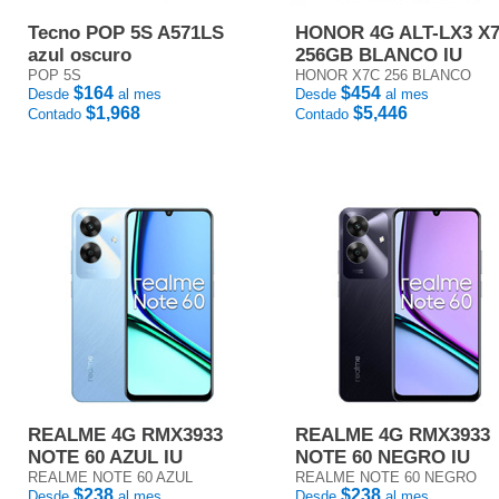
Tecno POP 5S A571LS
HONOR 4G ALT-LX3 X
azul oscuro
256GB BLANCO IU
POP 5S
HONOR X7C 256 BLANCO
$164
$454
Desde
al mes
Desde
al mes
$1,968
$5,446
Contado
Contado
REALME 4G RMX3933
REALME 4G RMX3933
NOTE 60 AZUL IU
NOTE 60 NEGRO IU
REALME NOTE 60 AZUL
REALME NOTE 60 NEGRO
$238
$238
Desde
al mes
Desde
al mes