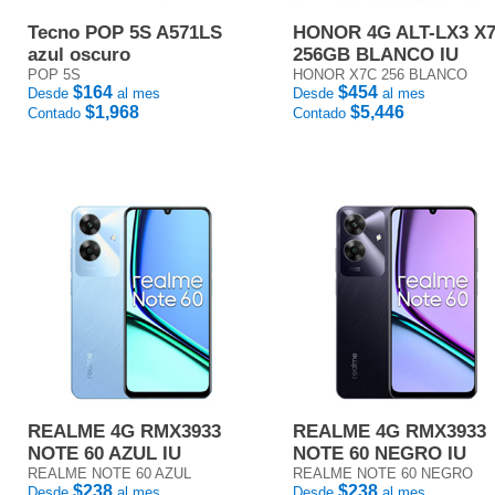
Tecno POP 5S A571LS
HONOR 4G ALT-LX3 X
azul oscuro
256GB BLANCO IU
POP 5S
HONOR X7C 256 BLANCO
$164
$454
Desde
al mes
Desde
al mes
$1,968
$5,446
Contado
Contado
REALME 4G RMX3933
REALME 4G RMX3933
NOTE 60 AZUL IU
NOTE 60 NEGRO IU
REALME NOTE 60 AZUL
REALME NOTE 60 NEGRO
$238
$238
Desde
al mes
Desde
al mes