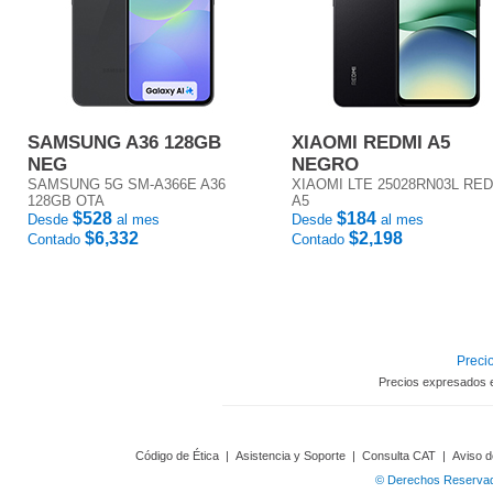
SAMSUNG A36 128GB
XIAOMI REDMI A5
NEG
NEGRO
SAMSUNG 5G SM-A366E A36
XIAOMI LTE 25028RN03L RE
128GB OTA
A5
$528
$184
Desde
al mes
Desde
al mes
$6,332
$2,198
Contado
Contado
Precio
Precios expresados 
Código de Ética
|
Asistencia y Soporte
|
Consulta CAT
|
Aviso d
© Derechos Reservado