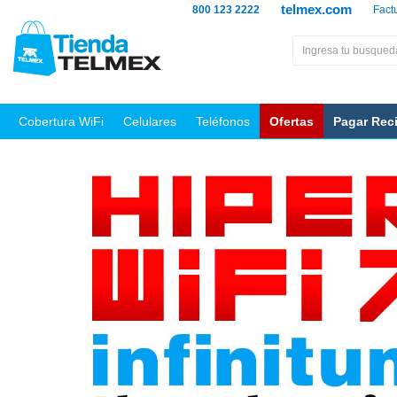
telmex.com
800 123 2222
Fact
Cobertura WiFi
Celulares
Teléfonos
Ofertas
Pagar Rec