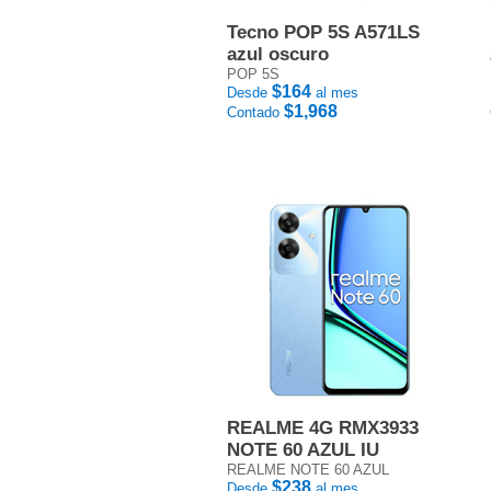
Tecno POP 5S A571LS
azul oscuro
POP 5S
$164
Desde
al mes
$1,968
Contado
REALME 4G RMX3933
NOTE 60 AZUL IU
REALME NOTE 60 AZUL
$238
Desde
al mes