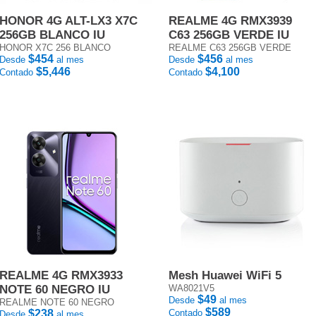
HONOR 4G ALT-LX3 X7C
REALME 4G RMX3939
256GB BLANCO IU
C63 256GB VERDE IU
HONOR X7C 256 BLANCO
REALME C63 256GB VERDE
$454
$456
Desde
al mes
Desde
al mes
$5,446
$4,100
Contado
Contado
REALME 4G RMX3933
Mesh Huawei WiFi 5
NOTE 60 NEGRO IU
WA8021V5
$49
Desde
al mes
REALME NOTE 60 NEGRO
$589
$238
Contado
Desde
al mes