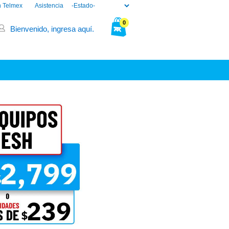
n Telmex
Asistencia
0
Bienvenido, ingresa aquí.
Tu bolsa está vacía.