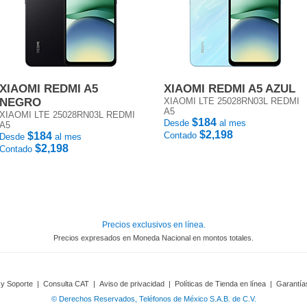
XIAOMI REDMI A5
XIAOMI REDMI A5 AZUL
NEGRO
XIAOMI LTE 25028RN03L REDMI
A5
XIAOMI LTE 25028RN03L REDMI
$184
Desde
al mes
A5
$2,198
$184
Contado
Desde
al mes
$2,198
Contado
Precios exclusivos en línea.
Precios expresados en Moneda Nacional en montos totales.
 y Soporte
|
Consulta CAT
|
Aviso de privacidad
|
Políticas de Tienda en línea
|
Garantía
© Derechos Reservados, Teléfonos de México S.A.B. de C.V.