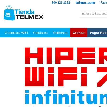
telmex.com
800 123 2222
Fact
Cobertura WiFi
Celulares
Teléfonos
Ofertas
Pagar Rec