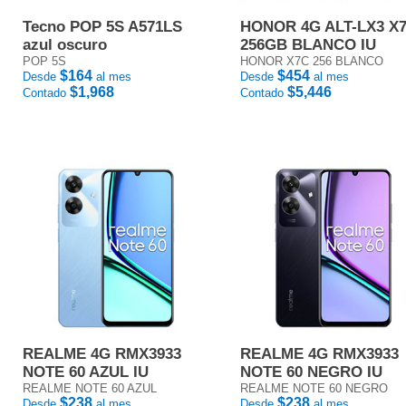
Tecno POP 5S A571LS
HONOR 4G ALT-LX3 X
azul oscuro
256GB BLANCO IU
POP 5S
HONOR X7C 256 BLANCO
$164
$454
Desde
al mes
Desde
al mes
$1,968
$5,446
Contado
Contado
REALME 4G RMX3933
REALME 4G RMX3933
NOTE 60 AZUL IU
NOTE 60 NEGRO IU
REALME NOTE 60 AZUL
REALME NOTE 60 NEGRO
$238
$238
Desde
al mes
Desde
al mes