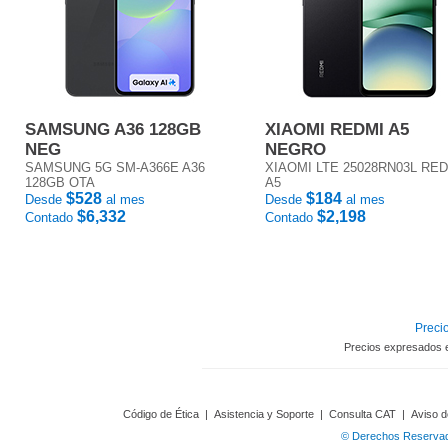
SAMSUNG A36 128GB
XIAOMI REDMI A5
NEG
NEGRO
SAMSUNG 5G SM-A366E A36
XIAOMI LTE 25028RN03L RE
128GB OTA
A5
$528
$184
Desde
al mes
Desde
al mes
$6,332
$2,198
Contado
Contado
Precio
Precios expresados 
Código de Ética
|
Asistencia y Soporte
|
Consulta CAT
|
Aviso d
© Derechos Reservado