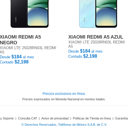
XIAOMI REDMI A5
XIAOMI REDMI A5 AZUL
NEGRO
XIAOMI LTE 25028RN03L REDMI
A5
XIAOMI LTE 25028RN03L REDMI
$184
Desde
al mes
A5
$2,198
$184
Contado
Desde
al mes
$2,198
Contado
Precios exclusivos en línea.
Precios expresados en Moneda Nacional en montos totales.
 y Soporte
|
Consulta CAT
|
Aviso de privacidad
|
Políticas de Tienda en línea
|
Garantía
© Derechos Reservados, Teléfonos de México S.A.B. de C.V.