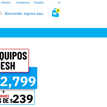
n Telmex
Asistencia
0
Bienvenido, ingresa aquí.
Tu bolsa está vacía.