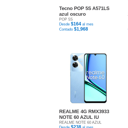
Tecno POP 5S A571LS
azul oscuro
POP 5S
$164
Desde
al mes
$1,968
Contado
REALME 4G RMX3933
NOTE 60 AZUL IU
REALME NOTE 60 AZUL
$238
Desde
al mes