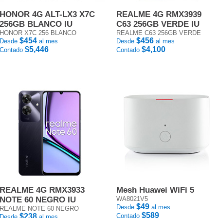
HONOR 4G ALT-LX3 X7C
REALME 4G RMX3939
256GB BLANCO IU
C63 256GB VERDE IU
HONOR X7C 256 BLANCO
REALME C63 256GB VERDE
$454
$456
Desde
al mes
Desde
al mes
$5,446
$4,100
Contado
Contado
REALME 4G RMX3933
Mesh Huawei WiFi 5
NOTE 60 NEGRO IU
WA8021V5
$49
Desde
al mes
REALME NOTE 60 NEGRO
$589
$238
Contado
Desde
al mes