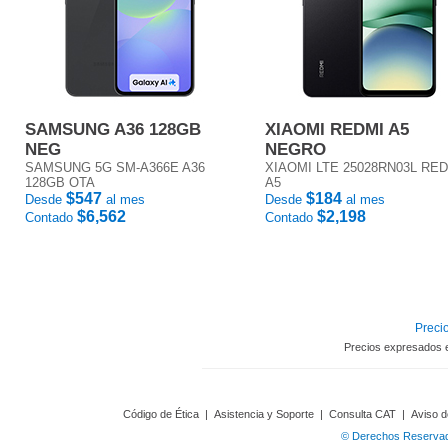
SAMSUNG A36 128GB
XIAOMI REDMI A5
NEG
NEGRO
SAMSUNG 5G SM-A366E A36
XIAOMI LTE 25028RN03L RE
128GB OTA
A5
$547
$184
Desde
al mes
Desde
al mes
$6,562
$2,198
Contado
Contado
Precio
Precios expresados 
Código de Ética
|
Asistencia y Soporte
|
Consulta CAT
|
Aviso d
© Derechos Reservado