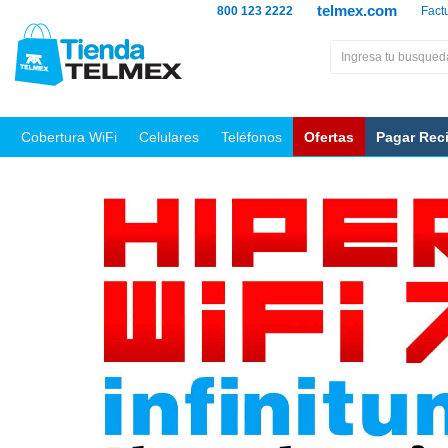
telmex.com
800 123 2222
Fact
Cobertura WiFi
Celulares
Teléfonos
Ofertas
Pagar Rec