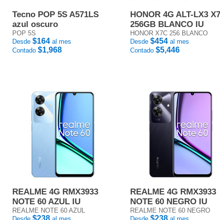
Tecno POP 5S A571LS
HONOR 4G ALT-LX3 X
azul oscuro
256GB BLANCO IU
POP 5S
HONOR X7C 256 BLANCO
$164
$454
Desde
al mes
Desde
al mes
$1,968
$5,446
Contado
Contado
REALME 4G RMX3933
REALME 4G RMX3933
NOTE 60 AZUL IU
NOTE 60 NEGRO IU
REALME NOTE 60 AZUL
REALME NOTE 60 NEGRO
$238
$238
Desde
al mes
Desde
al mes