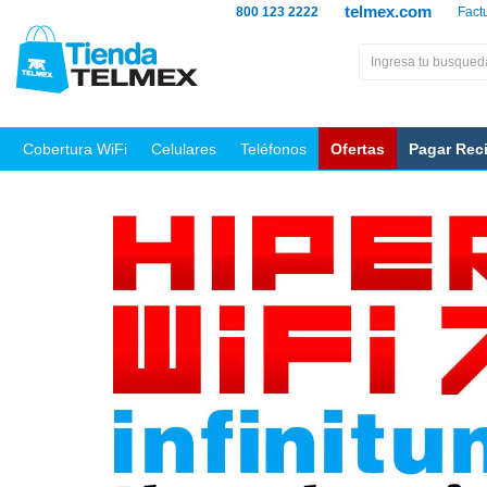
telmex.com
800 123 2222
Fact
Cobertura WiFi
Celulares
Teléfonos
Ofertas
Pagar Rec