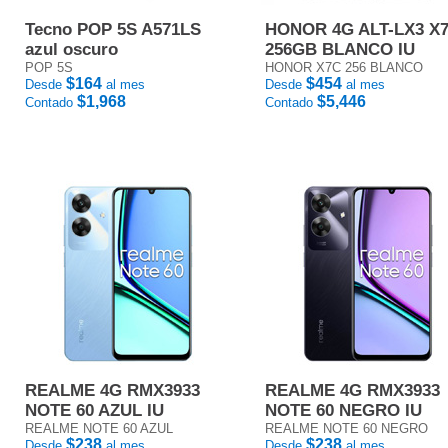
Tecno POP 5S A571LS
HONOR 4G ALT-LX3 X
azul oscuro
256GB BLANCO IU
POP 5S
HONOR X7C 256 BLANCO
$164
$454
Desde
al mes
Desde
al mes
$1,968
$5,446
Contado
Contado
REALME 4G RMX3933
REALME 4G RMX3933
NOTE 60 AZUL IU
NOTE 60 NEGRO IU
REALME NOTE 60 AZUL
REALME NOTE 60 NEGRO
$238
$238
Desde
al mes
Desde
al mes