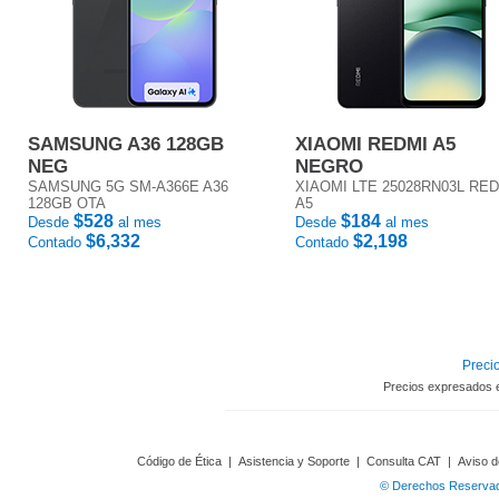
SAMSUNG A36 128GB
XIAOMI REDMI A5
NEG
NEGRO
SAMSUNG 5G SM-A366E A36
XIAOMI LTE 25028RN03L RE
128GB OTA
A5
$528
$184
Desde
al mes
Desde
al mes
$6,332
$2,198
Contado
Contado
Precio
Precios expresados 
Código de Ética
|
Asistencia y Soporte
|
Consulta CAT
|
Aviso d
© Derechos Reservado