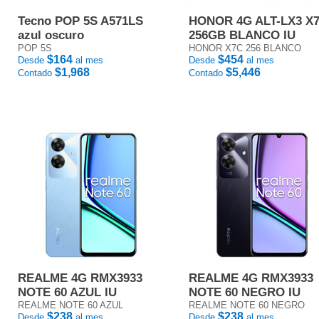
Tecno POP 5S A571LS
HONOR 4G ALT-LX3 X
azul oscuro
256GB BLANCO IU
POP 5S
HONOR X7C 256 BLANCO
$164
$454
Desde
al mes
Desde
al mes
$1,968
$5,446
Contado
Contado
REALME 4G RMX3933
REALME 4G RMX3933
NOTE 60 AZUL IU
NOTE 60 NEGRO IU
REALME NOTE 60 AZUL
REALME NOTE 60 NEGRO
$238
$238
Desde
al mes
Desde
al mes