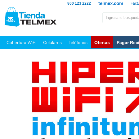
telmex.com
800 123 2222
Fact
Cobertura WiFi
Celulares
Teléfonos
Ofertas
Pagar Rec