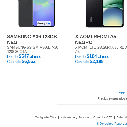
SAMSUNG A36 128GB
XIAOMI REDMI A5
NEG
NEGRO
SAMSUNG 5G SM-A366E A36
XIAOMI LTE 25028RN03L RE
128GB OTA
A5
$547
$184
Desde
al mes
Desde
al mes
$6,562
$2,198
Contado
Contado
Precio
Precios expresados 
Código de Ética
|
Asistencia y Soporte
|
Consulta CAT
|
Aviso d
© Derechos Reservado