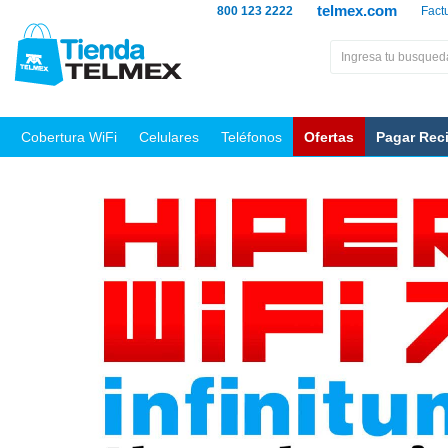
telmex.com
800 123 2222
Fact
Cobertura WiFi
Celulares
Teléfonos
Ofertas
Pagar Rec