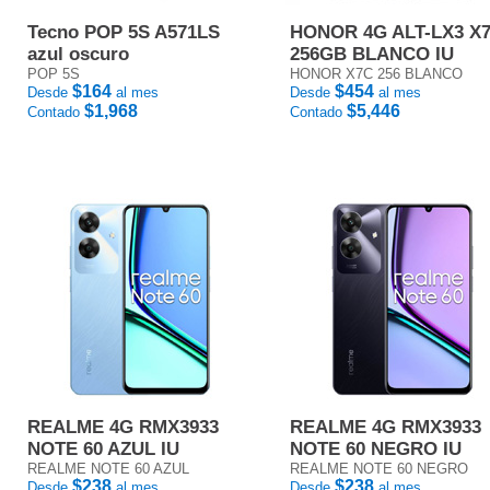
Tecno POP 5S A571LS
HONOR 4G ALT-LX3 X
azul oscuro
256GB BLANCO IU
POP 5S
HONOR X7C 256 BLANCO
$164
$454
Desde
al mes
Desde
al mes
$1,968
$5,446
Contado
Contado
REALME 4G RMX3933
REALME 4G RMX3933
NOTE 60 AZUL IU
NOTE 60 NEGRO IU
REALME NOTE 60 AZUL
REALME NOTE 60 NEGRO
$238
$238
Desde
al mes
Desde
al mes