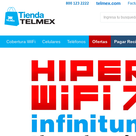
telmex.com
800 123 2222
Fact
Cobertura WiFi
Celulares
Teléfonos
Ofertas
Pagar Rec