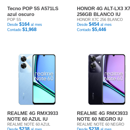
Tecno POP 5S A571LS
HONOR 4G ALT-LX3 X
azul oscuro
256GB BLANCO IU
POP 5S
HONOR X7C 256 BLANCO
$164
$454
Desde
al mes
Desde
al mes
$1,968
$5,446
Contado
Contado
REALME 4G RMX3933
REALME 4G RMX3933
NOTE 60 AZUL IU
NOTE 60 NEGRO IU
REALME NOTE 60 AZUL
REALME NOTE 60 NEGRO
$238
$238
Desde
al mes
Desde
al mes