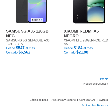
SAMSUNG A36 128GB
XIAOMI REDMI A5
NEG
NEGRO
SAMSUNG 5G SM-A366E A36
XIAOMI LTE 25028RN03L RE
128GB OTA
A5
$547
$184
Desde
al mes
Desde
al mes
$6,562
$2,198
Contado
Contado
Precio
Precios expresados 
Código de Ética
|
Asistencia y Soporte
|
Consulta CAT
|
Aviso d
© Derechos Reservado