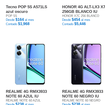
Tecno POP 5S A571LS
HONOR 4G ALT-LX3 X
azul oscuro
256GB BLANCO IU
POP 5S
HONOR X7C 256 BLANCO
$164
$454
Desde
al mes
Desde
al mes
$1,968
$5,446
Contado
Contado
REALME 4G RMX3933
REALME 4G RMX3933
NOTE 60 AZUL IU
NOTE 60 NEGRO IU
REALME NOTE 60 AZUL
REALME NOTE 60 NEGRO
$238
$238
Desde
al mes
Desde
al mes