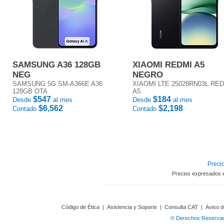
SAMSUNG A36 128GB
XIAOMI REDMI A5
NEG
NEGRO
SAMSUNG 5G SM-A366E A36
XIAOMI LTE 25028RN03L RE
128GB OTA
A5
$547
$184
Desde
al mes
Desde
al mes
$6,562
$2,198
Contado
Contado
Precio
Precios expresados 
Código de Ética
|
Asistencia y Soporte
|
Consulta CAT
|
Aviso d
© Derechos Reservado