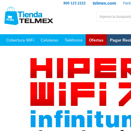
telmex.com
800 123 2222
Fact
Cobertura WiFi
Celulares
Teléfonos
Ofertas
Pagar Rec