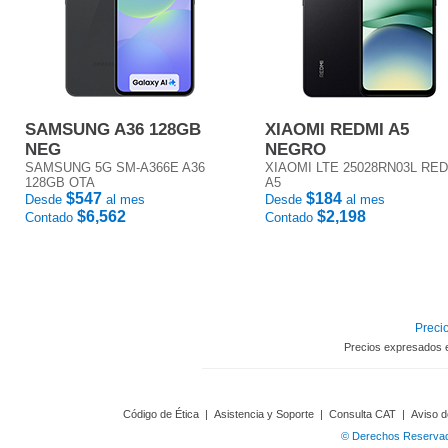
SAMSUNG A36 128GB
XIAOMI REDMI A5
NEG
NEGRO
SAMSUNG 5G SM-A366E A36
XIAOMI LTE 25028RN03L RE
128GB OTA
A5
$547
$184
Desde
al mes
Desde
al mes
$6,562
$2,198
Contado
Contado
Precio
Precios expresados 
Código de Ética
|
Asistencia y Soporte
|
Consulta CAT
|
Aviso d
© Derechos Reservado