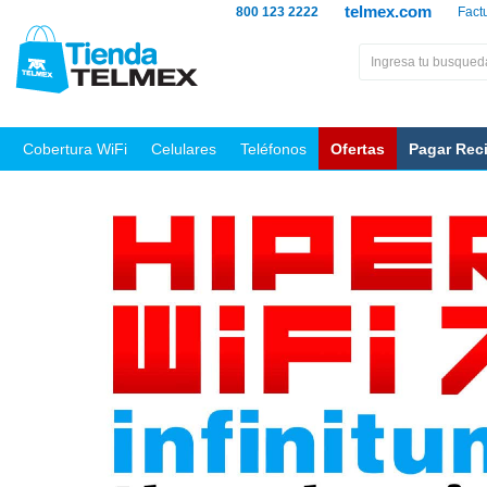
telmex.com
800 123 2222
Fact
Cobertura WiFi
Celulares
Teléfonos
Ofertas
Pagar Rec