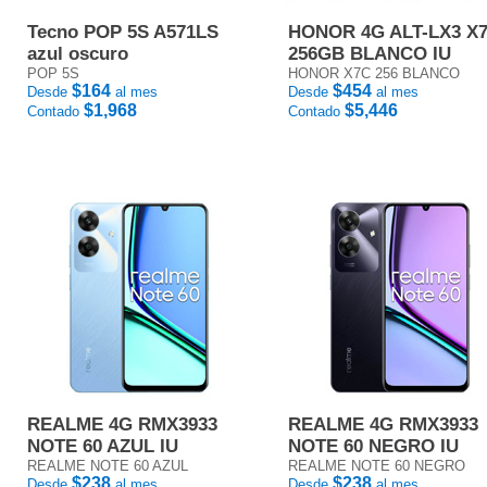
Tecno POP 5S A571LS
HONOR 4G ALT-LX3 X
azul oscuro
256GB BLANCO IU
POP 5S
HONOR X7C 256 BLANCO
$164
$454
Desde
al mes
Desde
al mes
$1,968
$5,446
Contado
Contado
REALME 4G RMX3933
REALME 4G RMX3933
NOTE 60 AZUL IU
NOTE 60 NEGRO IU
REALME NOTE 60 AZUL
REALME NOTE 60 NEGRO
$238
$238
Desde
al mes
Desde
al mes