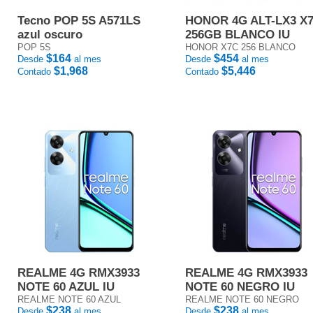
Tecno POP 5S A571LS
HONOR 4G ALT-LX3 X
azul oscuro
256GB BLANCO IU
POP 5S
HONOR X7C 256 BLANCO
$164
$454
Desde
al mes
Desde
al mes
$1,968
$5,446
Contado
Contado
REALME 4G RMX3933
REALME 4G RMX3933
NOTE 60 AZUL IU
NOTE 60 NEGRO IU
REALME NOTE 60 AZUL
REALME NOTE 60 NEGRO
$238
$238
Desde
al mes
Desde
al mes