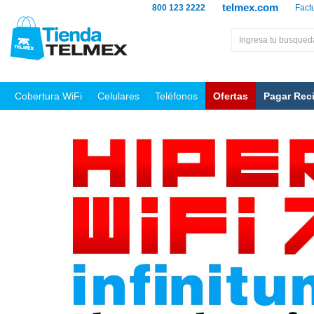
telmex.com
800 123 2222
Fact
Cobertura WiFi
Celulares
Teléfonos
Ofertas
Pagar Rec