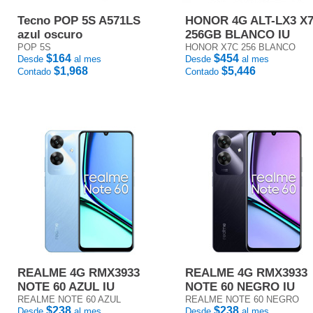
Tecno POP 5S A571LS
HONOR 4G ALT-LX3 X
azul oscuro
256GB BLANCO IU
POP 5S
HONOR X7C 256 BLANCO
$164
$454
Desde
al mes
Desde
al mes
$1,968
$5,446
Contado
Contado
REALME 4G RMX3933
REALME 4G RMX3933
NOTE 60 AZUL IU
NOTE 60 NEGRO IU
REALME NOTE 60 AZUL
REALME NOTE 60 NEGRO
$238
$238
Desde
al mes
Desde
al mes