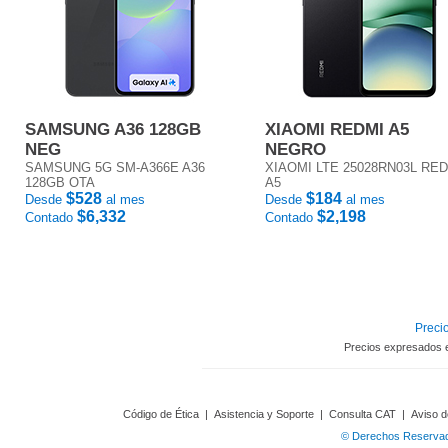
SAMSUNG A36 128GB
XIAOMI REDMI A5
NEG
NEGRO
SAMSUNG 5G SM-A366E A36
XIAOMI LTE 25028RN03L RE
128GB OTA
A5
$528
$184
Desde
al mes
Desde
al mes
$6,332
$2,198
Contado
Contado
Precio
Precios expresados 
Código de Ética
|
Asistencia y Soporte
|
Consulta CAT
|
Aviso d
© Derechos Reservado