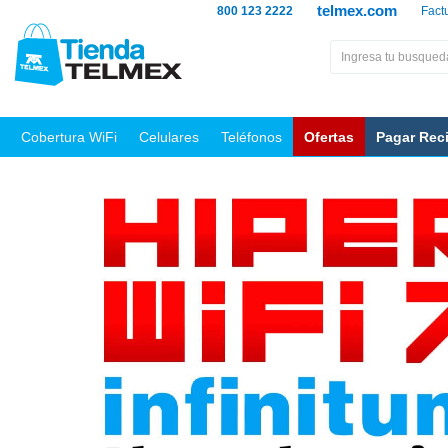
telmex.com
800 123 2222
Fact
Cobertura WiFi
Celulares
Teléfonos
Ofertas
Pagar Rec