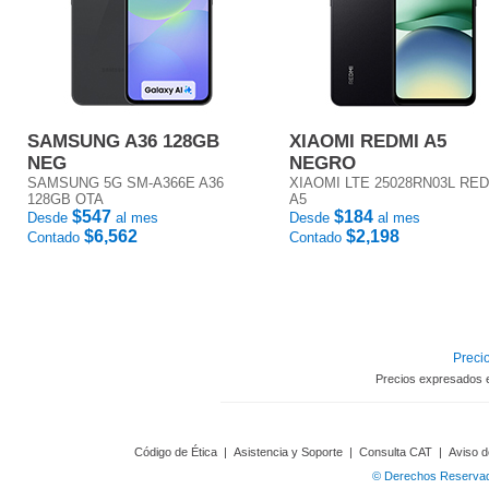
SAMSUNG A36 128GB
XIAOMI REDMI A5
NEG
NEGRO
SAMSUNG 5G SM-A366E A36
XIAOMI LTE 25028RN03L RE
128GB OTA
A5
$547
$184
Desde
al mes
Desde
al mes
$6,562
$2,198
Contado
Contado
Precio
Precios expresados 
Código de Ética
|
Asistencia y Soporte
|
Consulta CAT
|
Aviso d
© Derechos Reservado