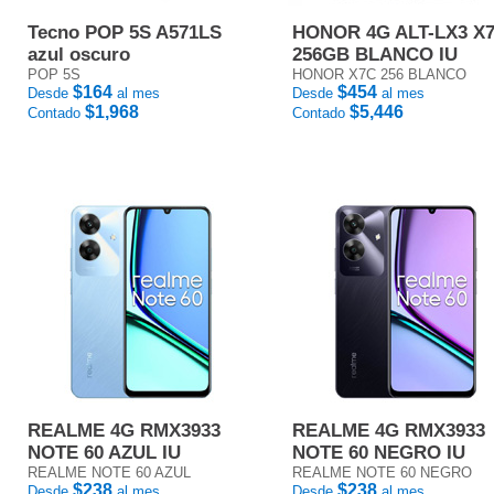
Tecno POP 5S A571LS
HONOR 4G ALT-LX3 X
azul oscuro
256GB BLANCO IU
POP 5S
HONOR X7C 256 BLANCO
$164
$454
Desde
al mes
Desde
al mes
$1,968
$5,446
Contado
Contado
REALME 4G RMX3933
REALME 4G RMX3933
NOTE 60 AZUL IU
NOTE 60 NEGRO IU
REALME NOTE 60 AZUL
REALME NOTE 60 NEGRO
$238
$238
Desde
al mes
Desde
al mes