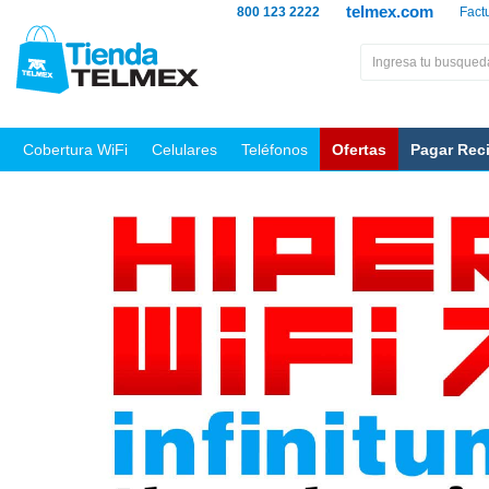
telmex.com
800 123 2222
Fact
Cobertura WiFi
Celulares
Teléfonos
Ofertas
Pagar Rec