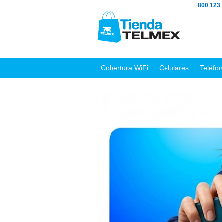
800 123
Cobertura WiFi
Celulares
Teléfo