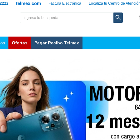
telmex.com
 2222
Factura Electrónica
Localiza tu Centro de Atenció
nos
Ofertas
Pagar Recibo Telmex