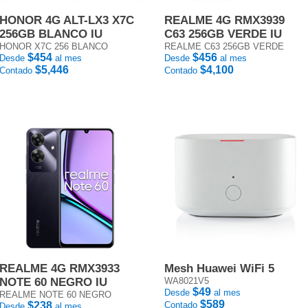
HONOR 4G ALT-LX3 X7C
REALME 4G RMX3939
256GB BLANCO IU
C63 256GB VERDE IU
HONOR X7C 256 BLANCO
REALME C63 256GB VERDE
$454
$456
Desde
al mes
Desde
al mes
$5,446
$4,100
Contado
Contado
REALME 4G RMX3933
Mesh Huawei WiFi 5
NOTE 60 NEGRO IU
WA8021V5
$49
Desde
al mes
REALME NOTE 60 NEGRO
$589
$238
Contado
Desde
al mes