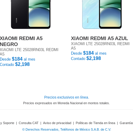
XIAOMI REDMI A5
XIAOMI REDMI A5 AZUL
NEGRO
XIAOMI LTE 25028RN03L REDMI
A5
XIAOMI LTE 25028RN03L REDMI
$184
Desde
al mes
A5
$2,198
$184
Contado
Desde
al mes
$2,198
Contado
Precios exclusivos en línea.
Precios expresados en Moneda Nacional en montos totales.
 y Soporte
|
Consulta CAT
|
Aviso de privacidad
|
Políticas de Tienda en línea
|
Garantía
© Derechos Reservados, Teléfonos de México S.A.B. de C.V.