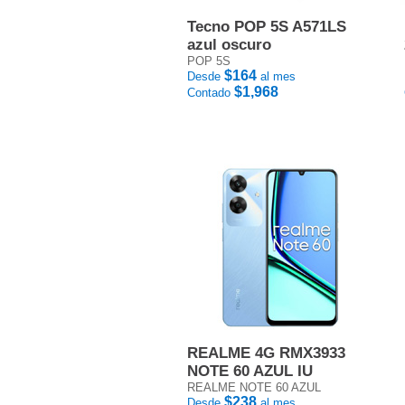
Tecno POP 5S A571LS
azul oscuro
POP 5S
$164
Desde
al mes
$1,968
Contado
REALME 4G RMX3933
NOTE 60 AZUL IU
REALME NOTE 60 AZUL
$238
Desde
al mes