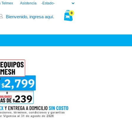
n Telmex
Asistencia
0
Bienvenido, ingresa aquí.
Tu bolsa está vacía.