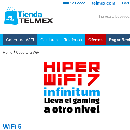
telmex.com
800 123 2222
Fact
Cobertura WiFi
Celulares
Teléfonos
Ofertas
Pagar Rec
/
Home
Cobertura WiFi
WiFi 5