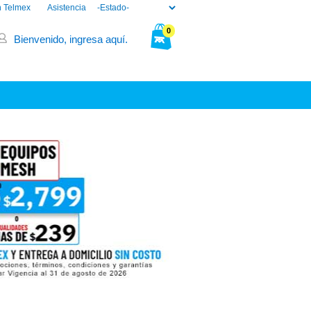
n Telmex
Asistencia
0
Bienvenido, ingresa aquí.
Tu bolsa está vacía.