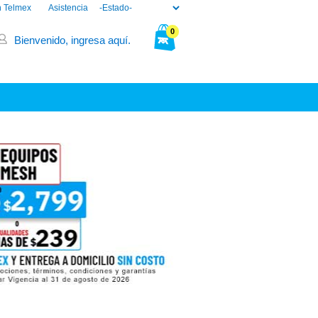
n Telmex
Asistencia
0
Bienvenido, ingresa aquí.
Tu bolsa está vacía.