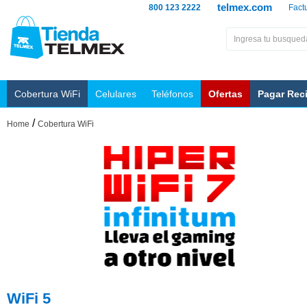
telmex.com
800 123 2222
Fact
Cobertura WiFi
Celulares
Teléfonos
Ofertas
Pagar Rec
/
Home
Cobertura WiFi
WiFi 5