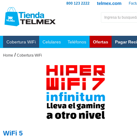
telmex.com
800 123 2222
Fact
Cobertura WiFi
Celulares
Teléfonos
Ofertas
Pagar Rec
/
Home
Cobertura WiFi
WiFi 5