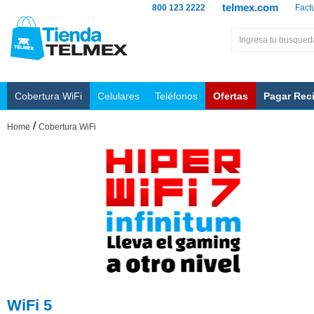
telmex.com
800 123 2222
Fact
Cobertura WiFi
Celulares
Teléfonos
Ofertas
Pagar Rec
/
Home
Cobertura WiFi
WiFi 5