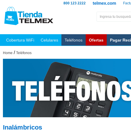
telmex.com
800 123 2222
Fact
Cobertura WiFi
Celulares
Teléfonos
Ofertas
Pagar Rec
/
Home
Teléfonos
Inalámbricos