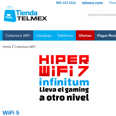
telmex.com
800 123 2222
Fact
Cobertura WiFi
Celulares
Teléfonos
Ofertas
Pagar Rec
/
Home
Cobertura WiFi
WiFi 5