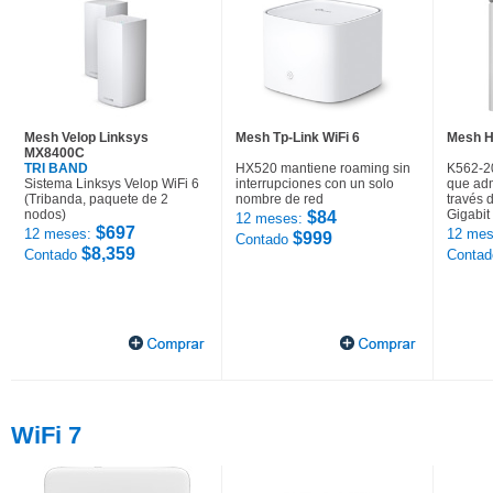
Mesh Velop Linksys
Mesh Tp-Link WiFi 6
Mesh H
MX8400C
TRI BAND
HX520 mantiene roaming sin
K562-2
Sistema Linksys Velop WiFi 6
interrupciones con un solo
que adm
(Tribanda, paquete de 2
nombre de red
través 
nodos)
Gigabit
$84
12 meses:
$697
12 meses:
12 mes
$999
Contado
$8,359
Contado
Conta
WiFi 7