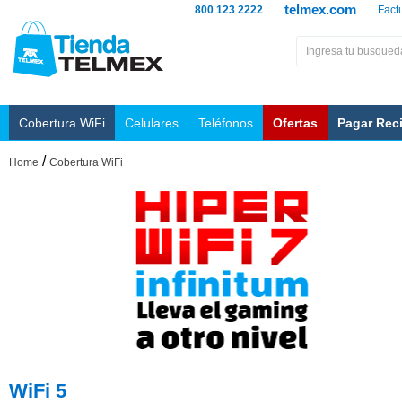
telmex.com
800 123 2222
Fact
Cobertura WiFi
Celulares
Teléfonos
Ofertas
Pagar Rec
/
Home
Cobertura WiFi
WiFi 5