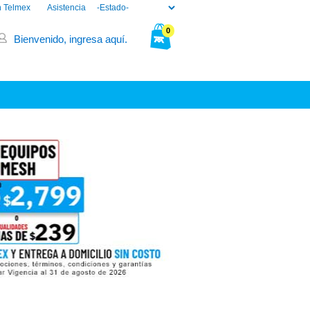
n Telmex
Asistencia
0
Bienvenido, ingresa aquí.
Tu bolsa está vacía.