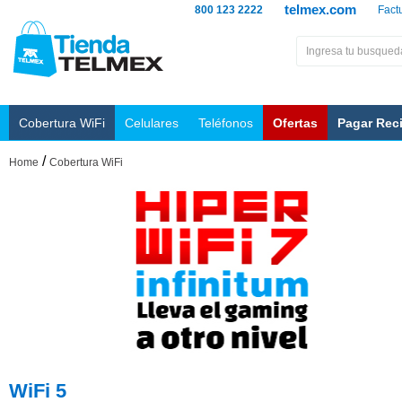
telmex.com
800 123 2222
Fact
Cobertura WiFi
Celulares
Teléfonos
Ofertas
Pagar Rec
/
Home
Cobertura WiFi
WiFi 5