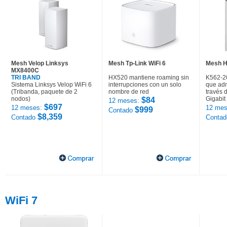
Mesh Velop Linksys
Mesh Tp-Link WiFi 6
Mesh H
MX8400C
TRI BAND
HX520 mantiene roaming sin
K562-2
Sistema Linksys Velop WiFi 6
interrupciones con un solo
que adm
(Tribanda, paquete de 2
nombre de red
través 
nodos)
Gigabit
$84
12 meses:
$697
12 meses:
12 mes
$999
Contado
$8,359
Contado
Conta
WiFi 7