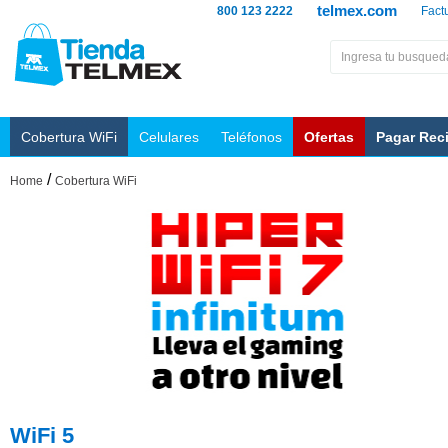
telmex.com
800 123 2222
Fact
Cobertura WiFi
Celulares
Teléfonos
Ofertas
Pagar Rec
/
Home
Cobertura WiFi
WiFi 5